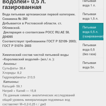
водолей» 0,5 л.
Питьевая
газированная
вода 1 л.
Питьевая
Вода питьевая артезианская первой категории.
вода 1,5 л.
Скважина № 260
Добывается в Ростовской области. ст.
Питьевая
Обливской.
вода 0,5 л.
Декларация о соответсвии РОСС RU.AE 58.
(газированная)
Д04095
Соответствует требованиям ГОСТ Р 52109- 2003;
Питьевая
ГОСТ Р 51074- 2003
вода 0,5
(без газа)
Химический состав чистой питьевой воды
«Королевский водолей» (мл./ л. ):
Питьевая
Анионы:
вода 5л.
Сульфаты- 38,4
Хлориды- 8,2
Гидрокарбанаты- 213,5
Катионы:
Кальций- 59,1
Натрий + Калий — 15,8
По данным химико- аналитических исследований
общий уровень минерализации подземных вод
составляет М=0,2-0,25 г./ дм3